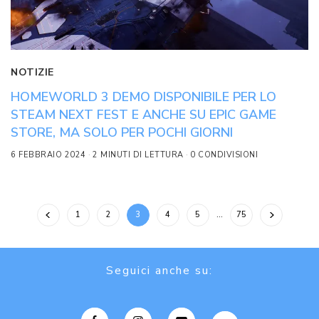
NOTIZIE
HOMEWORLD 3 DEMO DISPONIBILE PER LO
STEAM NEXT FEST E ANCHE SU EPIC GAME
STORE, MA SOLO PER POCHI GIORNI
6 FEBBRAIO 2024
2 MINUTI DI LETTURA
0 CONDIVISIONI
1
2
3
4
5
…
75
Seguici anche su: