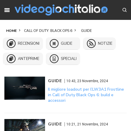
HOME
CALL OF DUTY: BLACK OPS 6
GUIDE
RECENSIONI
GUIDE
NOTIZIE
ANTEPRIME
SPECIALI
GUIDE
10:43, 23 Novembre, 2024
Il migliore loadout per l’LW3A1 Frostline
in Call of Duty Black Ops 6: build e
accessori
GUIDE
10:21, 21 Novembre, 2024