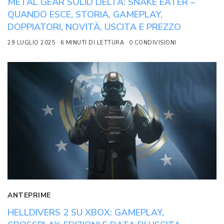
METAL GEAR SOLID DELTA: SNAKE EATER –
QUANDO ESCE, STORIA, GAMEPLAY,
DOPPIATORI, NOVITÀ, USCITA E PREZZO
29 LUGLIO 2025
6 MINUTI DI LETTURA
0 CONDIVISIONI
ANTEPRIME
HELLDIVERS 2 SU XBOX: GAMEPLAY,