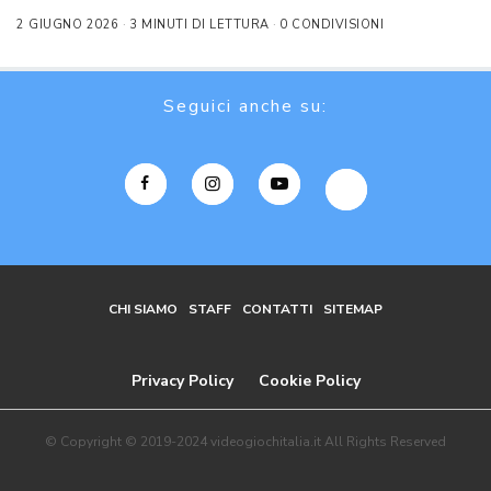
2 GIUGNO 2026
3 MINUTI DI LETTURA
0 CONDIVISIONI
Seguici anche su:
CHI SIAMO
STAFF
CONTATTI
SITEMAP
Privacy Policy
Cookie Policy
© Copyright © 2019-2024 videogiochitalia.it All Rights Reserved