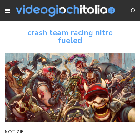
crash team racing nitro
fueled
NOTIZIE