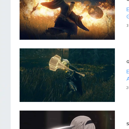
3
2
S