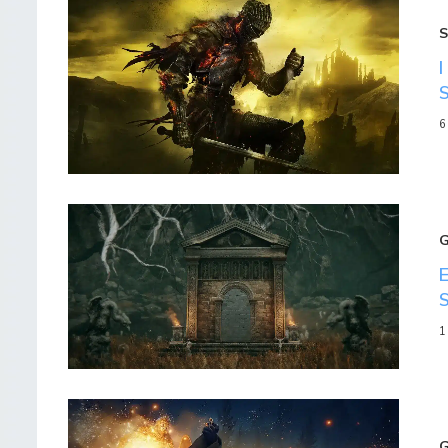
S
6
1