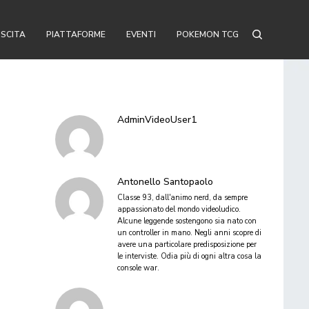
USCITA
PIATTAFORME
EVENTI
POKEMON TCG
AdminVideoUser1
Antonello Santopaolo
Classe 93, dall'animo nerd, da sempre
appassionato del mondo videoludico.
Alcune leggende sostengono sia nato con
un controller in mano. Negli anni scopre di
avere una particolare predisposizione per
le interviste. Odia più di ogni altra cosa la
console war.