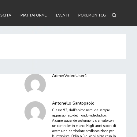
USCITA
PIATTAFORME
EVENTI
POKEMON TCG
AdminVideoUser1
Antonello Santopaolo
Classe 93, dall'animo nerd, da sempre
appassionato del mondo videoludico.
Alcune leggende sostengono sia nato con
un controller in mano. Negli anni scopre di
avere una particolare predisposizione per
le interviste. Odia più di ogni altra cosa la