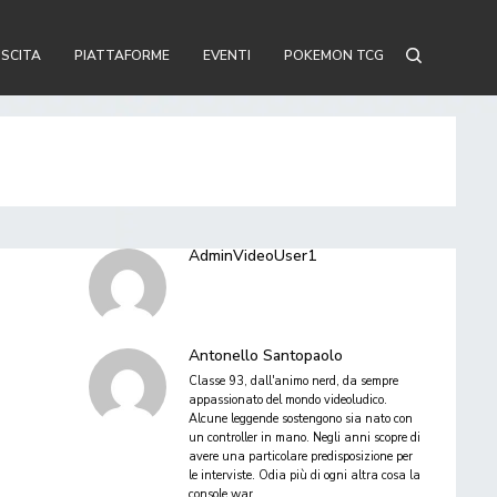
USCITA
PIATTAFORME
EVENTI
POKEMON TCG
AdminVideoUser1
Antonello Santopaolo
Classe 93, dall'animo nerd, da sempre
appassionato del mondo videoludico.
Alcune leggende sostengono sia nato con
un controller in mano. Negli anni scopre di
avere una particolare predisposizione per
le interviste. Odia più di ogni altra cosa la
console war.