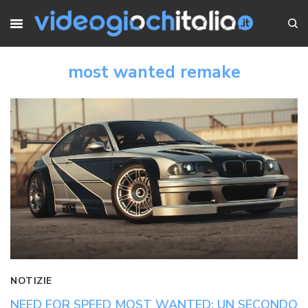
most wanted remake
NOTIZIE
NEED FOR SPEED MOST WANTED: UN SECONDO