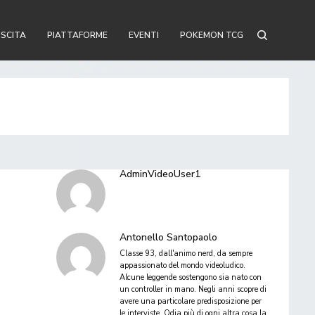
USCITA
PIATTAFORME
EVENTI
POKEMON TCG
AdminVideoUser1
Antonello Santopaolo
Classe 93, dall'animo nerd, da sempre
appassionato del mondo videoludico.
Alcune leggende sostengono sia nato con
un controller in mano. Negli anni scopre di
avere una particolare predisposizione per
le interviste. Odia più di ogni altra cosa la