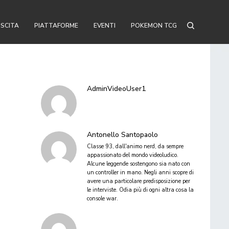
USCITA
PIATTAFORME
EVENTI
POKEMON TCG
AdminVideoUser1
Antonello Santopaolo
Classe 93, dall'animo nerd, da sempre
appassionato del mondo videoludico.
Alcune leggende sostengono sia nato con
un controller in mano. Negli anni scopre di
avere una particolare predisposizione per
le interviste. Odia più di ogni altra cosa la
console war.