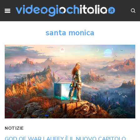
santa monica
NOTIZIE
GOD OF WAR LAUFEY È IL NUOVO CAPITOLO