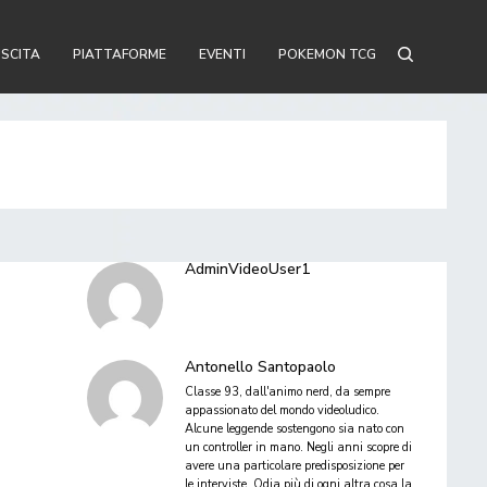
USCITA
PIATTAFORME
EVENTI
POKEMON TCG
AdminVideoUser1
Antonello Santopaolo
Classe 93, dall'animo nerd, da sempre
appassionato del mondo videoludico.
Alcune leggende sostengono sia nato con
un controller in mano. Negli anni scopre di
avere una particolare predisposizione per
le interviste. Odia più di ogni altra cosa la