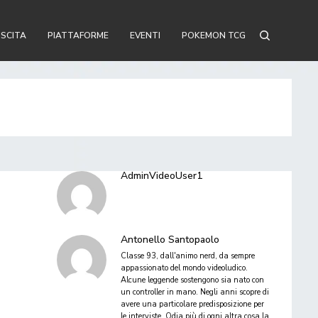
USCITA
PIATTAFORME
EVENTI
POKEMON TCG
AdminVideoUser1
Antonello Santopaolo
Classe 93, dall'animo nerd, da sempre
appassionato del mondo videoludico.
Alcune leggende sostengono sia nato con
un controller in mano. Negli anni scopre di
avere una particolare predisposizione per
le interviste. Odia più di ogni altra cosa la