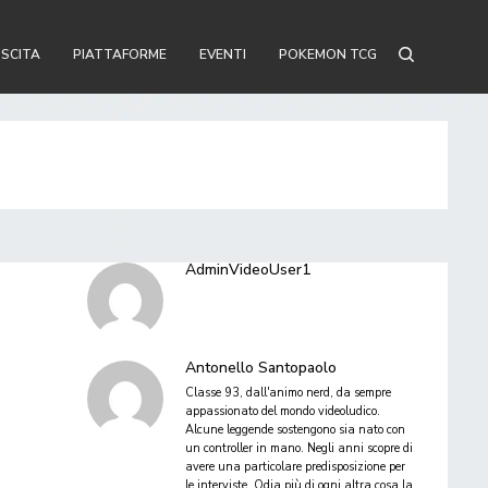
USCITA
PIATTAFORME
EVENTI
POKEMON TCG
AdminVideoUser1
Antonello Santopaolo
Classe 93, dall'animo nerd, da sempre
appassionato del mondo videoludico.
Alcune leggende sostengono sia nato con
un controller in mano. Negli anni scopre di
avere una particolare predisposizione per
le interviste. Odia più di ogni altra cosa la