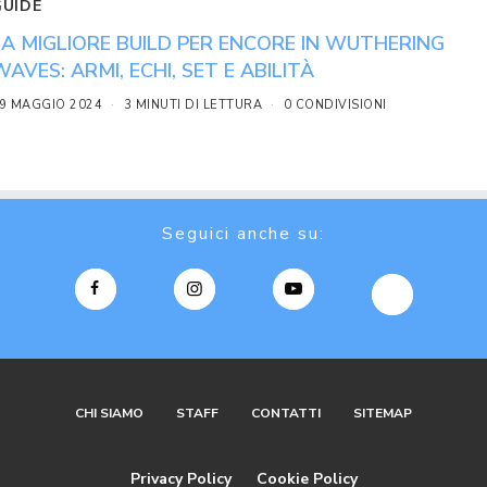
GUIDE
LA MIGLIORE BUILD PER ENCORE IN WUTHERING
WAVES: ARMI, ECHI, SET E ABILITÀ
9 MAGGIO 2024
3 MINUTI DI LETTURA
0 CONDIVISIONI
Seguici anche su:
CHI SIAMO
STAFF
CONTATTI
SITEMAP
Privacy Policy
Cookie Policy