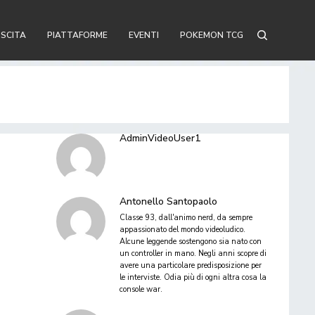
USCITA
PIATTAFORME
EVENTI
POKEMON TCG
AdminVideoUser1
Antonello Santopaolo
Classe 93, dall'animo nerd, da sempre
appassionato del mondo videoludico.
Alcune leggende sostengono sia nato con
un controller in mano. Negli anni scopre di
avere una particolare predisposizione per
le interviste. Odia più di ogni altra cosa la
console war.