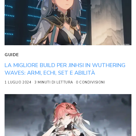
GUIDE
LA MIGLIORE BUILD PER JINHSI IN WUTHERING
WAVES: ARMI, ECHI, SET E ABILITÀ
1 LUGLIO 2024
3 MINUTI DI LETTURA
0 CONDIVISIONI