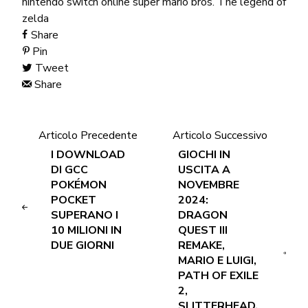
nintendo switch online
super mario bros.
The legend of
zelda
Share
Pin
Tweet
Share
Articolo Precedente
Articolo Successivo
I DOWNLOAD
GIOCHI IN
DI GCC
USCITA A
POKÉMON
NOVEMBRE
POCKET
2024:
SUPERANO I
DRAGON
10 MILIONI IN
QUEST III
DUE GIORNI
REMAKE,
MARIO E LUIGI,
PATH OF EXILE
2,
SLITTERHEAD,