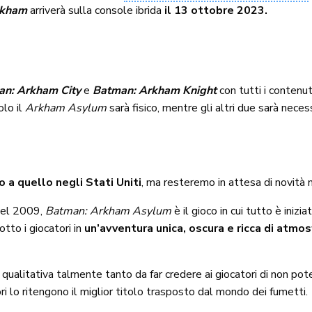
rkham
arriverà sulla console ibrida
il 13 ottobre 2023.
n: Arkham City
e
Batman: Arkham Knight
con tutti i contenut
olo il
Arkham Asylum
sarà fisico, mentre gli altri due sarà necess
lo a quello negli Stati Uniti
, ma resteremo in attesa di novità 
nel 2009,
Batman: Arkham Asylum
è il gioco in cui tutto è inizi
tto i giocatori in
un’avventura unica, oscura e ricca di atmo
qualitativa talmente tanto da far credere ai giocatori di non pote
i lo ritengono il miglior titolo trasposto dal mondo dei fumetti.