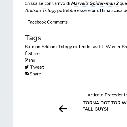
Chissà se con l’arrivo di
Marvel’s Spider-man 2
ques
Arkham Trilogy
potrebbe essere un’ottima scusa per
Facebook Comments
Tags
Batman Arkham Trilogy
nintendo switch
Warner Br
Share
Pin
Tweet
Share
Articolo Precedent
TORNA DOTTOR W
FALL GUYS!