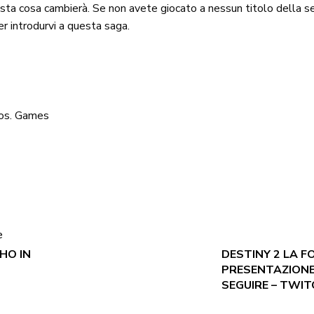
ta cosa cambierà. Se non avete giocato a nessun titolo della 
 introdurvi a questa saga.
os. Games
e
HO IN
DESTINY 2 LA F
PRESENTAZIONE
SEGUIRE – TWI