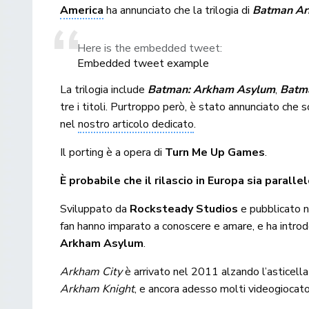
America
ha annunciato che la trilogia di
Batman A
Here is the embedded tweet:
Embedded tweet example
La trilogia include
Batman: Arkham Asylum
,
Batma
tre i titoli. Purtroppo però, è stato annunciato che s
nel
nostro articolo dedicato
.
Il porting è a opera di
Turn Me Up Games
.
È probabile che il rilascio in Europa sia paralle
Sviluppato da
Rocksteady Studios
e pubblicato 
fan hanno imparato a conoscere e amare, e ha introdo
Arkham Asylum
.
Arkham City
è arrivato nel 2011 alzando l’asticella 
Arkham Knight
, e ancora adesso molti videogiocator