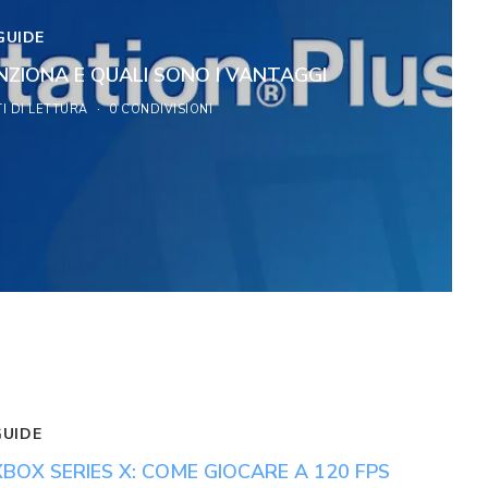
GUIDE
NZIONA E QUALI SONO I VANTAGGI
TI DI LETTURA
0 CONDIVISIONI
GUIDE
XBOX SERIES X: COME GIOCARE A 120 FPS