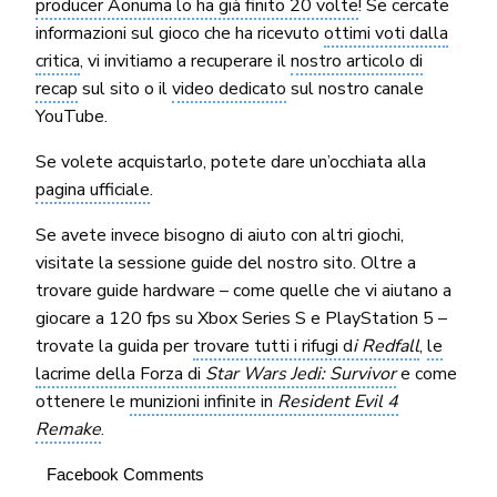
producer Aonuma lo ha già finito 20 volte
! Se cercate
informazioni sul gioco che ha ricevuto
ottimi voti dalla
critica
, vi invitiamo a recuperare il
nostro articolo di
recap
sul sito o il
video dedicato
sul nostro canale
YouTube.
Se volete acquistarlo, potete dare un’occhiata alla
pagina ufficiale
.
Se avete invece bisogno di aiuto con altri giochi,
visitate la sessione guide del nostro sito. Oltre a
trovare guide hardware – come quelle che vi aiutano a
giocare a 120 fps su Xbox Series S e PlayStation 5 –
trovate la guida per
trovare tutti i rifugi d
i Redfall
,
le
lacrime della Forza di
Star Wars Jedi: Survivor
e come
ottenere le
munizioni infinite in
Resident Evil 4
Remake
.
Facebook Comments