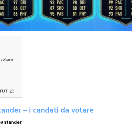
 votare
n FUT 23
nder – i candati da votare
Santander
.