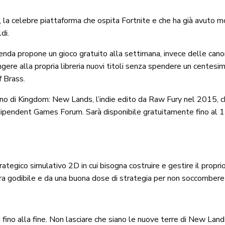
la celebre piattaforma che ospita Fortnite e che ha già avuto mod
di.
zienda propone un gioco gratuito alla settimana, invece delle can
ngere alla propria libreria nuovi titoli senza spendere un cente
f Brass.
no di Kingdom: New Lands, l’indie edito da Raw Fury nel 2015, ch
ndipendent Games Forum. Sarà disponibile gratuitamente fino al 13
strategico simulativo 2D in cui bisogna costruire e gestire il prop
 godibile e da una buona dose di strategia per non soccombere di
fino alla fine. Non lasciare che siano le nuove terre di New Lan