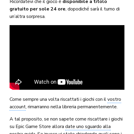
Ricordatevi che il gioco è
disponibile a titolo
gratuito per sole 24 ore
, dopodiché sarà il turno di
un’altra sorpresa.
Come sempre una volta riscattati i giochi con il
vostro
account
, rimarranno nella libreria permanentemente.
A tal proposito, se non sapete come riscattare i giochi
su Epic Game Store allora
date uno sguardo alla
nostra guida
. Se invece vi state chiedendo quali sono i