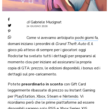
di
Gabriele Mucignat
24 GIUGNO 2026
Come vi avevamo anticipato
pochi giorni fa
,
domani iniziano i preordini di
Grand Theft Auto 6
, il
gioco più atteso di sempre per i giocatori: oggi
Rockstar ha svelato tutti i dettagli per prepararsi al
momento clou per iniziare ad assicurarsi la propria
copia di GTA: prezzo, le edizioni disponibili, i bonus ed i
dettagli sul pre-caricamento.
Potete
preordinarlo in sconto
con Gift Card
leggermente ribassate di prezzo su Instant Gaming
per
PlayStation
,
Xbox
,
Steam
e
Nintendo
. Vi
ricordiamo però che le prime piattaforme ad essere
disponibili saranno solo PS5 e Xbox Series X|S.