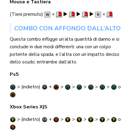
Mouse e Tastiera
(Tieni premuto)
+
▶︎
▶︎
▶︎
+
COMBO CON AFFONDO DALL’ALTO
Questa combo infligge un’alta quantità di danno e si
conclude in due modi differenti: una con un colpo
potente della spada, e l’altra con un impatto deciso
dello scudo; entrambe dall’alto.
Ps5
> (indietro)
+
>
>
>
>
>
o
Xbox Series X|S
> (indietro)
+
>
>
>
>
>
o