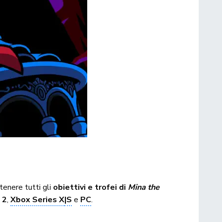
tenere tutti gli
obiettivi e trofei di
Mina the
 2
,
Xbox Series X
|S
e
PC
.