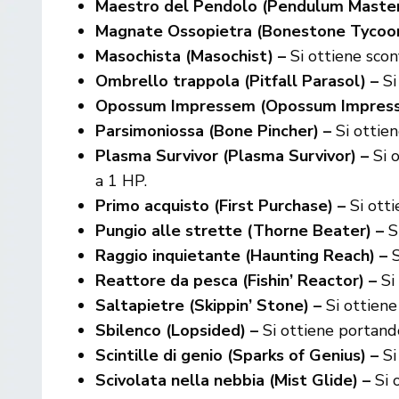
Maestro del Pendolo (Pendulum Master
Magnate Ossopietra (Bonestone Tycoon
Masochista (Masochist) –
Si ottiene scon
Ombrello trappola (Pitfall Parasol) –
Si
Opossum Impressem (Opossum Impress
Parsimoniossa (Bone Pincher) –
Si ottien
Plasma Survivor (Plasma Survivor) –
Si o
a 1 HP.
Primo acquisto (First Purchase) –
Si otti
Pungio alle strette (Thorne Beater) –
Si
Raggio inquietante (Haunting Reach) –
S
Reattore da pesca (Fishin’ Reactor) –
Si 
Saltapietre (Skippin’ Stone) –
Si ottiene
Sbilenco (Lopsided) –
Si ottiene portand
Scintille di genio (Sparks of Genius) –
Si
Scivolata nella nebbia (Mist Glide) –
Si 