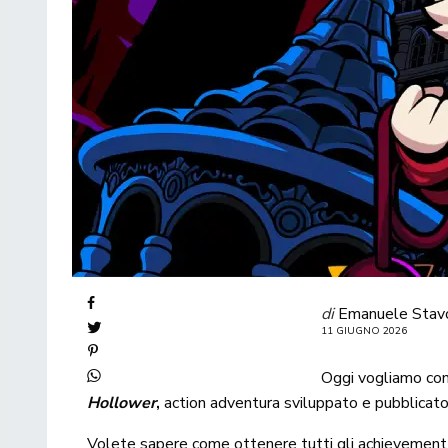
di
Emanuele Stav
11 GIUGNO 2026
Oggi vogliamo con
Hollower
,
action adventura sviluppato e pubblicat
Volete sapere come ottenere tutti gli achievement