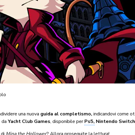
olo
dividere una nuova
guida al completismo,
indicandovi come ot
o da
Yacht Club Games
, disponibile per
Ps5,
Nintendo Switch
 di
Mina the Hollower
? Allora proseguite la lettura!