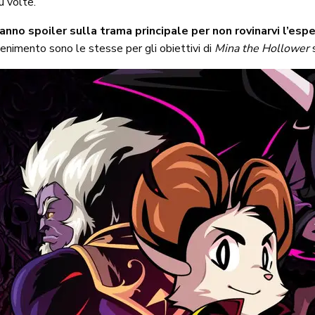
ù volte.
anno spoiler sulla trama principale per non rovinarvi l’espe
tenimento sono le stesse per gli obiettivi di
Mina the Hollower