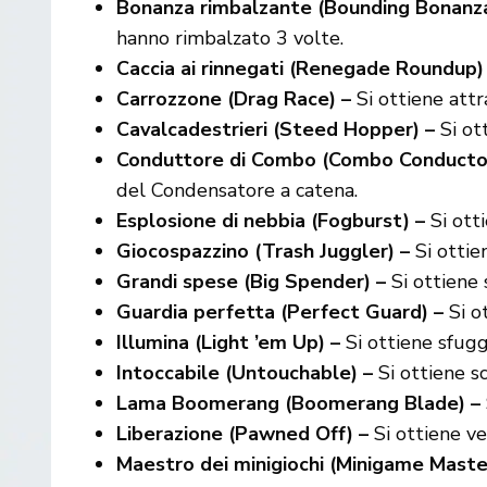
Bonanza rimbalzante (Bounding Bonanza
hanno rimbalzato 3 volte.
Caccia ai rinnegati (Renegade Roundup)
Carrozzone (Drag Race) –
Si ottiene attr
Cavalcadestrieri (Steed Hopper) –
Si ott
Conduttore di Combo (Combo Conductor
del Condensatore a catena.
Esplosione di nebbia (Fogburst) –
Si ott
Giocospazzino (Trash Juggler) –
Si ottie
Grandi spese (Big Spender) –
Si ottiene
Guardia perfetta (Perfect Guard) –
Si o
Illumina (Light ’em Up) –
Si ottiene sfugg
Intoccabile (Untouchable) –
Si ottiene s
Lama Boomerang (Boomerang Blade) –
Liberazione (Pawned Off) –
Si ottiene v
Maestro dei minigiochi (Minigame Maste