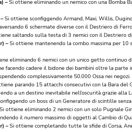
) –
Si ottiene eliminando un nemico con una Bomba Ba
 –
Si ottiene sconfiggendo Armand, Maxi, Willis, Dugino
aversando 6 schermate diverse con il Destriero di Ferro
iene saltando sulla testa di 3 nemici con il Destriero d
) –
Si ottiene mantenendo la combo massima per 10 s
iene eliminando 6 nemici con un unico getto continuo d
ne facendo cadere il bidone dei bambini oltre la parte i
 spendendo complessivamente 50.000 Ossa nei negozi.
ttiene parando 15 attacchi consecutivi con la Bara del 
endo a un destino inevitabile nell’oscurità grazie alla
configgendo un boss di un Generatore di scintille senza
Si ottiene eliminando 2 nemici con un solo Pugnale Gi
endendo il numero massimo di oggetti al Cambio di Qua
r) –
Si ottiene completando tutte le sfide di Corsa, Ane