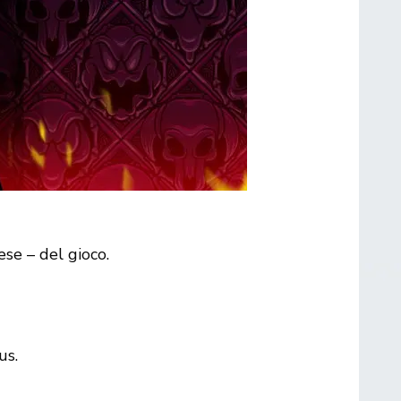
ese – del gioco.
us.