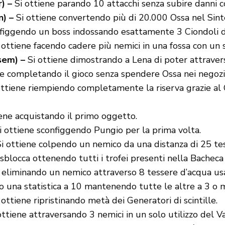
) –
Si ottiene parando 10 attacchi senza subire danni c
) –
Si ottiene convertendo più di 20.000 Ossa nel Sinte
figgendo un boss indossando esattamente 3 Ciondoli di
 ottiene facendo cadere più nemici in una fossa con un 
em) –
Si ottiene dimostrando a Lena di poter attravers
e completando il gioco senza spendere Ossa nei negozi
ttiene riempiendo completamente la riserva grazie al 
ene acquistando il primo oggetto.
 ottiene sconfiggendo Pungio per la prima volta.
i ottiene colpendo un nemico da una distanza di 25 tess
sblocca ottenendo tutti i trofei presenti nella Bacheca
 eliminando un nemico attraverso 8 tessere d’acqua usa
o una statistica a 10 mantenendo tutte le altre a 3 o 
 ottiene ripristinando metà dei Generatori di scintille.
ottiene attraversando 3 nemici in un solo utilizzo del V