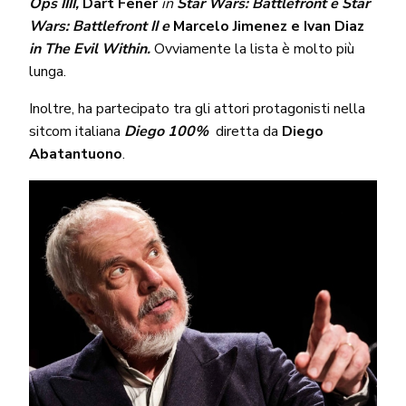
Ops IIII,
Dart Fener
in
Star Wars: Battlefront e Star
Wars: Battlefront II e
Marcelo Jimenez e Ivan Diaz
in The Evil Within.
Ovviamente la lista è molto più
lunga.
Inoltre, ha partecipato tra gli attori protagonisti nella
sitcom italiana
Diego 100%
diretta da
Diego
Abatantuono
.