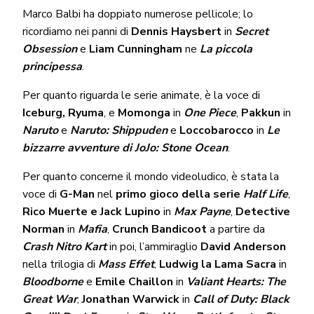
Marco Balbi ha doppiato numerose pellicole; lo
ricordiamo nei panni di
Dennis Haysbert
in
Secret
Obsession
e
Liam Cunningham
ne
La piccola
principessa
.
Per quanto riguarda le serie animate, è la voce di
Iceburg, Ryuma
, e
Momonga
in
One Piece
,
Pakkun
in
Naruto
e
Naruto: Shippuden
e
Loccobarocco
in
Le
bizzarre avventure di JoJo: Stone Ocean
.
Per quanto concerne il mondo videoludico, è stata la
voce di
G-Man
nel
primo gioco della serie
Half Life
,
Rico Muerte e Jack Lupino
in
Max Payne
,
Detective
Norman
in
Mafia
,
Crunch Bandicoot
a partire da
Crash Nitro Kart
in poi, l’ammiraglio
David Anderson
nella trilogia di
Mass Effet
,
Ludwig la Lama Sacra
in
Bloodborne
e
Emile Chaillon
in
Valiant Hearts: The
Great War
,
Jonathan Warwick
in
Call of Duty: Black