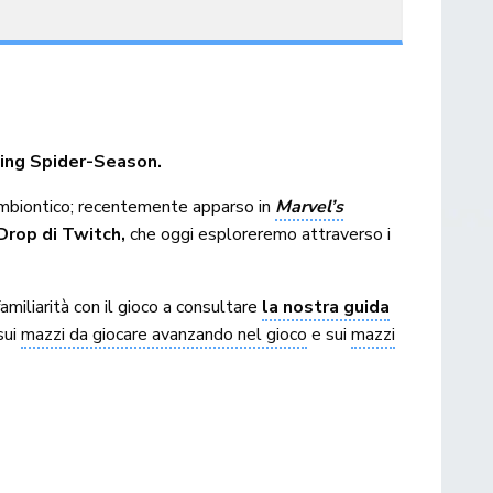
ing Spider-Season.
 simbiontico; recentemente apparso in
Marvel’s
 Drop di Twitch,
che oggi esploreremo attraverso i
amiliarità con il gioco a consultare
la nostra guida
sui
mazzi da giocare avanzando nel gioco
e sui
mazzi