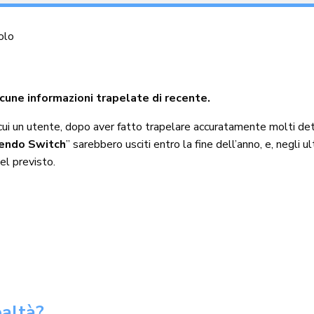
olo
une informazioni trapelate di recente.
in cui un utente, dopo aver fatto trapelare accuratamente molti de
tendo Switch
” sarebbero usciti entro la fine dell’anno, e, negli u
el previsto.
ealtà?