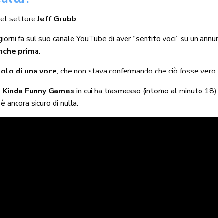
del settore
Jeff Grubb
.
giorni fa sul suo
canale YouTube
di aver “sentito voci” su un annu
nche prima
.
solo di una voce
, che non stava confermando che ciò fosse vero e
di Kinda Funny Games
in cui ha trasmesso (intorno al minuto 18) a
 ancora sicuro di nulla.