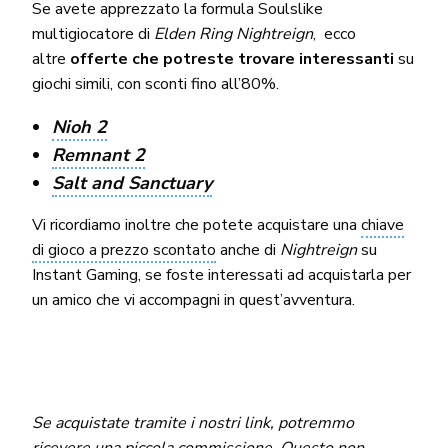
Se avete apprezzato la formula Soulslike
multigiocatore di
Elden Ring Nightreign
, ecco
altre
offerte che potreste trovare interessanti
su
giochi simili, con sconti fino all’80%.
Nioh 2
Remnant 2
Salt and Sanctuary
Vi ricordiamo inoltre che potete acquistare una
chiave
di gioco a prezzo scontato
anche di
Nightreign
su
Instant Gaming, se foste interessati ad acquistarla per
un amico che vi accompagni in quest’avventura.
Se acquistate tramite i nostri link, potremmo
ricevere una piccola commissione.
Questo non