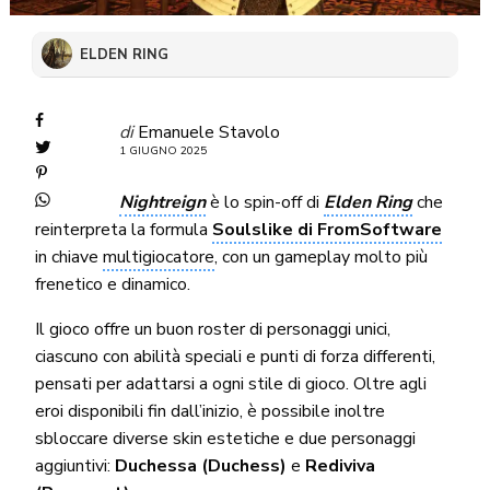
ELDEN RING
di
Emanuele Stavolo
1 GIUGNO 2025
Nightreign
è lo spin-off di
Elden Ring
che
reinterpreta la formula
Soulslike di FromSoftware
in chiave
multigiocatore
, con un gameplay molto più
frenetico e dinamico.
Il gioco offre un buon roster di personaggi unici,
ciascuno con abilità speciali e punti di forza differenti,
pensati per adattarsi a ogni stile di gioco. Oltre agli
eroi disponibili fin dall’inizio, è possibile inoltre
sbloccare diverse skin estetiche e due personaggi
aggiuntivi:
Duchessa (Duchess)
e
Rediviva