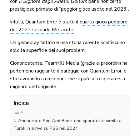
con
Il Signore degli Anelli: Gollum
per il non certo
prestigioso primato di “peggior gioco uscito nel 2023”.
Infatti, Quantum Error è stato il
quarto gioco peggiore
del 2023 secondo Metacritic
.
Un gameplay fallato e una storia carente scalfiscono
solo la superficie dei suoi problemi.
Ciononostante, TeamKill Media (grazie ai preordini) ha
perlomeno raggiunto il pareggio con Quantum Error, e
sta lavorando a un sequel che si può solo sperare sia
migliore dell’originale.
Indice
Annunciato Son And Bone: uno sparatutto simile a
Turok in arrivo su PS5 nel 2024