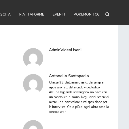
USCITA
PIATTAFORME
EVENTI
POKEMON TCG
AdminVideoUser1
Antonello Santopaolo
Classe 93, dall'animo nerd, da sempre
appassionato del mondo videoludico.
Alcune leggende sostengono sia nato con
un controller in mano. Negli anni scopre di
avere una particolare predisposizione per
le interviste. Odia più di ogni altra cosa la
console war.