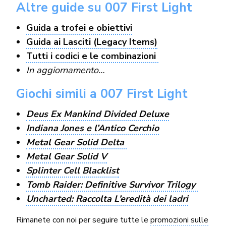
Altre guide su 007 First Light
Guida a trofei e obiettivi
Guida ai Lasciti (Legacy Items)
Tutti i codici e le combinazioni
In aggiornamento…
Giochi simili a 007 First Light
Deus Ex Mankind Divided Deluxe
Indiana Jones e l’Antico Cerchio
Metal Gear Solid Delta
Metal Gear Solid V
Splinter Cell Blacklist
Tomb Raider: Definitive Survivor Trilogy
Uncharted: Raccolta L’eredità dei ladri
Rimanete con noi per seguire tutte le
promozioni sulle