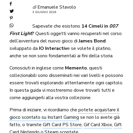
di
Emanuele Stavolo
3 GIUGNO 2026
Sapevate che esistono
14 Cimeli in
007
First Light
?
Questi oggetti vanno recuperati nel corso
dell’avventura del nuovo gioco di
James Bond
sviluppato da
IO Interactiv
e se volete il platino,
anche se non sono fondamentali ai fini della storia.
Conosciuti in inglese come
Memento
, questi
collezionabili sono disseminati nei vari livelli e possono
essere trovati esplorando attentamente ogni capitolo.
In questa guida vi mostreremo dove trovarli tutti e
come aggiungerli alla vostra collezione.
Prima di iniziare, vi ricordiamo che
potete acquistare il
gioco scontato su Instant Gaming
se non lo avete già
fatto, o tramite
Gift Card PS Store
,
Gif Card Xbox
,
Gift
Card Nintendo
o
Steam scontate
.