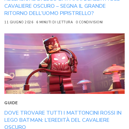
CAVALIERE OSCURO – SEGNA IL GRANDE
RITORNO DELL’UOMO PIPISTRELLO?
11 GIUGNO 2026
6 MINUTI DI LETTURA
0 CONDIVISIONI
GUIDE
DOVE TROVARE TUTTI I MATTONCINI ROSSI IN
LEGO BATMAN: L’EREDITÀ DEL CAVALIERE
OSCURO