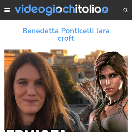
Benedetta Ponticelli lara
croft