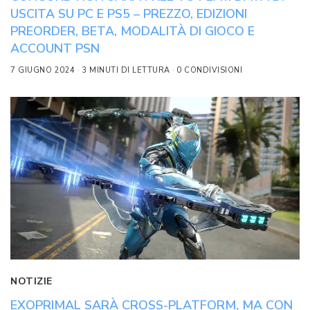
USCITA SU PC E PS5 – PREZZO, EDIZIONI
PREORDER, BETA, MODALITÀ DI GIOCO E
ACCOUNT PSN
7 GIUGNO 2024
3 MINUTI DI LETTURA
0 CONDIVISIONI
NOTIZIE
EXOPRIMAL SARÀ CROSS-PLATFORM, MA CON