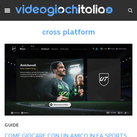
cross platform
GUIDE
COME GIOCARE CON UN AMICO IN EA SPORTS