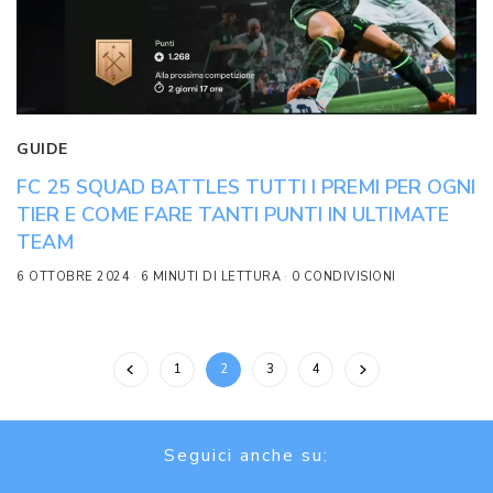
GUIDE
FC 25 SQUAD BATTLES TUTTI I PREMI PER OGNI
TIER E COME FARE TANTI PUNTI IN ULTIMATE
TEAM
6 OTTOBRE 2024
6 MINUTI DI LETTURA
0 CONDIVISIONI
1
2
3
4
Seguici anche su: