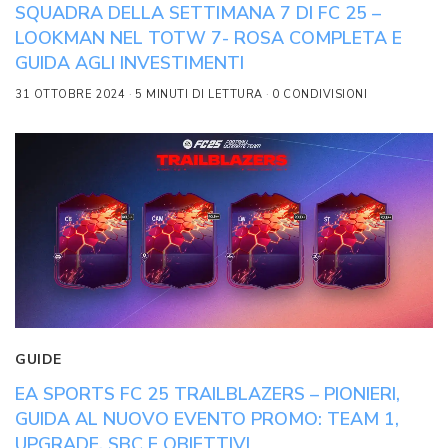
SQUADRA DELLA SETTIMANA 7 DI FC 25 –
LOOKMAN NEL TOTW 7- ROSA COMPLETA E
GUIDA AGLI INVESTIMENTI
31 OTTOBRE 2024
5 MINUTI DI LETTURA
0 CONDIVISIONI
GUIDE
EA SPORTS FC 25 TRAILBLAZERS – PIONIERI,
GUIDA AL NUOVO EVENTO PROMO: TEAM 1,
UPGRADE, SBC E OBIETTIVI