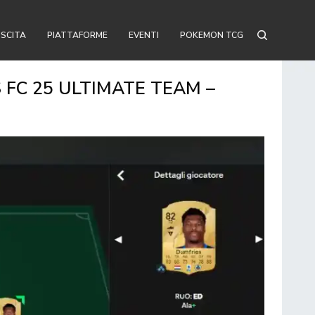
USCITA
PIATTAFORME
EVENTI
POKEMON TCG
S FC 25 ULTIMATE TEAM –