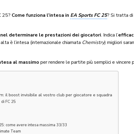
FC 25?
Come funziona l’intesa in
EA Sports FC 25
? Si tratta 
 nel determinare le prestazioni dei giocatori
. Indica l’
efficac
ù alta è l’intesa (internazionale chiamata
Chemistry
) migliori sar
intesa al massimo
per rendere le partite più semplici e vincere p
 il boost invisibile al vostro club per giocatore e squadra
 di FC 25
FC 25: come avere intesa massima 33/33
Ultimate Team