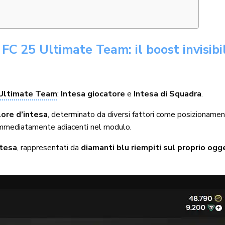
n FC 25 Ultimate Team: il boost invisibi
 Ultimate Team
:
Intesa giocatore
e
Intesa di Squadra
.
lore d’intesa
, determinato da diversi fattori come posizionament
 immediatamente adiacenti nel modulo.
ntesa
, rappresentati da
diamanti blu riempiti sul proprio og