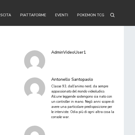
USCITA
PIATTAFORME
EVENTI
POKEMON TCG
AdminVideoUser1
Antonello Santopaolo
Classe 93, dall'animo nerd, da sempre
appassionato del mondo videoludico.
Alcune leggende sostengono sia nato con
un controller in mano. Negli anni scopre di
avere una particolare predisposizione per
le interviste. Odia più di ogni altra cosa la
console war.