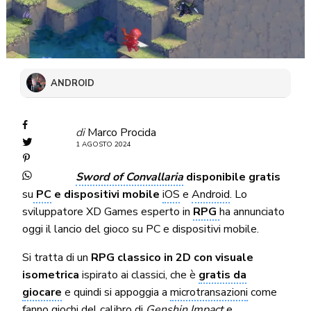
ANDROID
di
Marco Procida
1 AGOSTO 2024
Sword of Convallaria
disponibile gratis
su
PC
e dispositivi mobile
iOS
e
Android
. Lo
sviluppatore XD Games esperto in
RPG
ha annunciato
oggi il lancio del gioco su PC e dispositivi mobile.
Si tratta di un
RPG classico in 2D con visuale
isometrica
ispirato ai classici, che è
gratis da
giocare
e quindi si appoggia a
microtransazioni
come
fanno giochi del calibro di
Genshin Impact
e