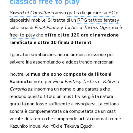
classico free to play
Sword of Convallaria
arriva
gratis da giocare su PC
e
dispositivi mobile. Si tratta di un
RPG tattico fantasy
sulla scia di
Final Fantasy Tactics
o
Tactics Ogre
, ma è
free-to-play
che
offre oltre 120 ore di narrazione
ramificata e oltre 10 finali differenti
.
I giocatori si imbarcheranno in un’epica missione per
salvare Iria assemblando e addestrando mercenari.
Inoltre, le
musiche sono composte da Hitoshi
Sakimoto
, noto per
Final Fantasy Tactics
e
Valkyria
Chronicles
, insomma un nome e una garanzia che
rendono questo titolo un must try se già la natura
gratuita non fosse sufficiente a invogliarvi. La collona
sonora è complementata da completata da un cast
vocale di talento che comprende artisti rinomati come
Kazuhiko Inoue, Aoi Yūki e Takuya Eguchi