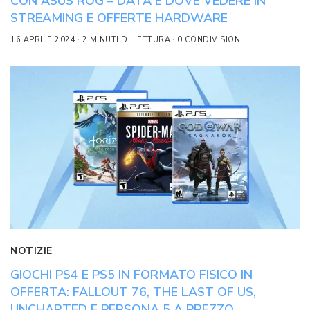
CON ASUS ROG – DATA E DOVE VEDERE IN
STREAMING E OFFERTE HARDWARE
16 APRILE 2024
2 MINUTI DI LETTURA
0 CONDIVISIONI
NOTIZIE
GIOCHI PS4 E PS5 IN FORMATO FISICO IN
OFFERTA: FALLOUT 76, THE LAST OF US,
UNCHARTED E PERSONA 5 A PREZZO