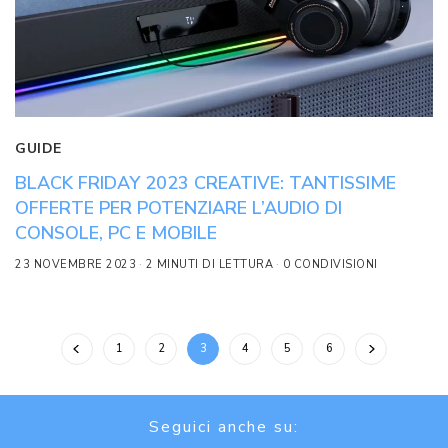
GUIDE
BLACK FRIDAY 2023 CREATIVE: TANTISSIME
OFFERTE PER POTENZIARE L’AUDIO DI
CONSOLE, PC E MOBILE
23 NOVEMBRE 2023
2 MINUTI DI LETTURA
0 CONDIVISIONI
1
2
3
4
5
6
Seguici anche su: