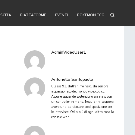
USCITA
PIATTAFORME
EVENTI
POKEMON TCG
AdminVideoUser1
Antonello Santopaolo
Classe 93, dall'animo nerd, da sempre
appassionato del mondo videoludico.
Alcune leggende sostengono sia nato con
un controller in mano. Negli anni scopre di
avere una particolare predisposizione per
le interviste. Odia più di ogni altra cosa la
console war.