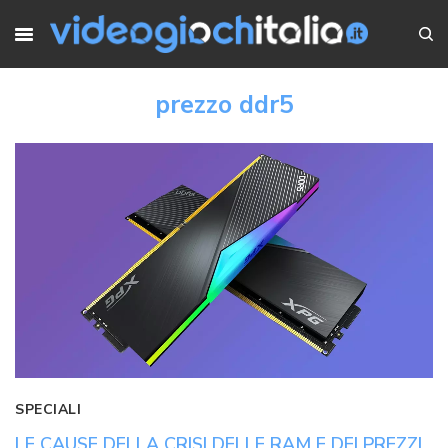
prezzo ddr5
SPECIALI
LE CAUSE DELLA CRISI DELLE RAM E DEI PREZZI