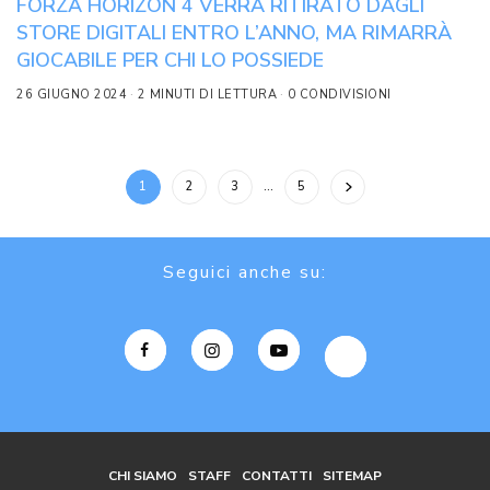
FORZA HORIZON 4 VERRÀ RITIRATO DAGLI
STORE DIGITALI ENTRO L’ANNO, MA RIMARRÀ
GIOCABILE PER CHI LO POSSIEDE
26 GIUGNO 2024
2 MINUTI DI LETTURA
0 CONDIVISIONI
1
2
3
…
5
Seguici anche su:
CHI SIAMO
STAFF
CONTATTI
SITEMAP