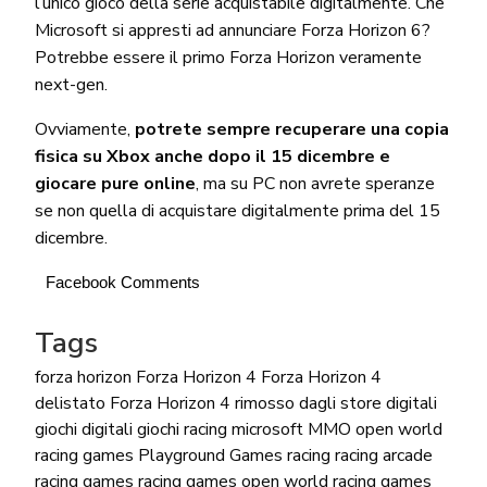
l’unico gioco della serie acquistabile digitalmente. Che
Microsoft si appresti ad annunciare Forza Horizon 6?
Potrebbe essere il primo Forza Horizon veramente
next-gen.
Ovviamente,
potrete sempre recuperare una copia
fisica su Xbox anche dopo il 15 dicembre e
giocare pure online
, ma su PC non avrete speranze
se non quella di acquistare digitalmente prima del 15
dicembre.
Facebook Comments
Tags
forza horizon
Forza Horizon 4
Forza Horizon 4
delistato
Forza Horizon 4 rimosso dagli store digitali
giochi digitali
giochi racing
microsoft
MMO
open world
racing games
Playground Games
racing
racing arcade
racing games
racing games open world
racing games