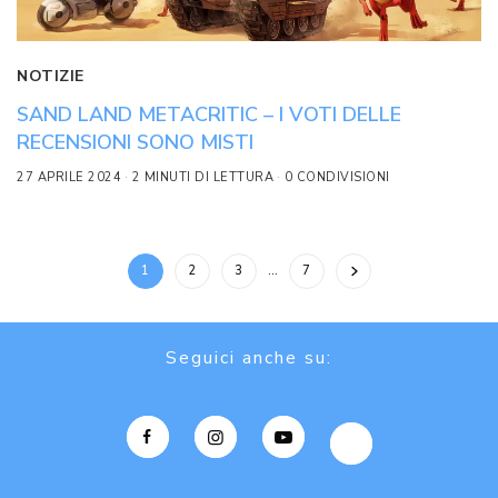
NOTIZIE
SAND LAND METACRITIC – I VOTI DELLE
RECENSIONI SONO MISTI
27 APRILE 2024
2 MINUTI DI LETTURA
0 CONDIVISIONI
1
2
3
…
7
Seguici anche su: