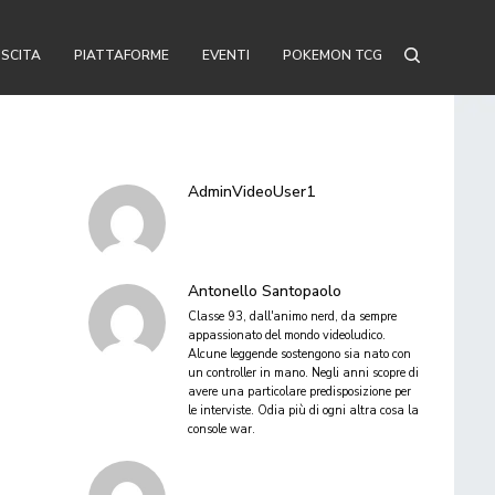
USCITA
PIATTAFORME
EVENTI
POKEMON TCG
AdminVideoUser1
Antonello Santopaolo
Classe 93, dall'animo nerd, da sempre
appassionato del mondo videoludico.
Alcune leggende sostengono sia nato con
un controller in mano. Negli anni scopre di
avere una particolare predisposizione per
le interviste. Odia più di ogni altra cosa la
console war.