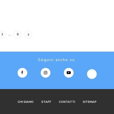
3
…
8
Seguici anche su:
CHI SIAMO
STAFF
CONTATTI
SITEMAP