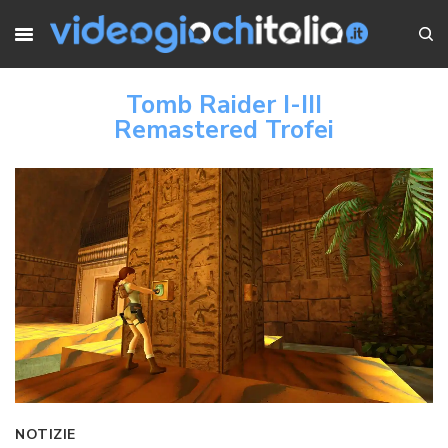
Tomb Raider I-III
Remastered Trofei
NOTIZIE