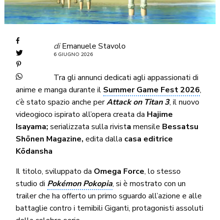
di
Emanuele Stavolo
6 GIUGNO 2026
Tra gli annunci dedicati agli appassionati di
anime e manga durante il
Summer Game Fest 2026
,
c’è stato spazio anche per
Attack on Titan 3
, il nuovo
videogioco ispirato all’opera creata da
Hajime
Isayama;
serializzata sulla rivist
a
mensile
Bessatsu
Shōnen Magazine
,
edita dalla
casa editrice
Kōdansha
Il titolo, sviluppato da
Omega Force
, lo stesso
studio di
Pokémon Pokopia
, si è mostrato con un
trailer che ha offerto un primo sguardo all’azione e alle
battaglie contro i temibili Giganti, protagonisti assoluti